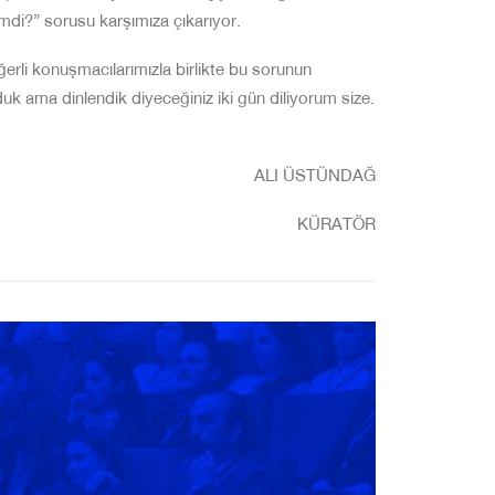
mdi?” sorusu karşımıza çıkarıyor.
erli konuşmacılarımızla birlikte bu sorunun
k ama dinlendik diyeceğiniz iki gün diliyo
rum size.
ALI ÜSTÜNDAĞ
KÜRATÖR