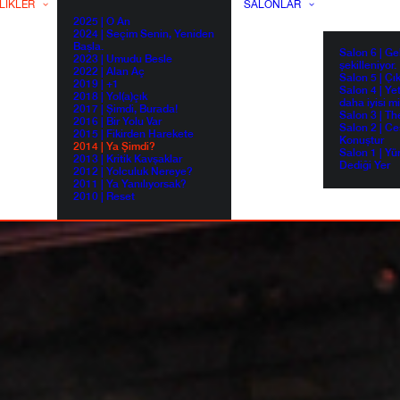
LIKLER
SALONLAR
2025 | O An
2024 | Seçim Senin, Yeniden
Başla.
Salon 6 | G
2023 | Umudu Besle
şekilleniyor.
2022 | Alan Aç
Salon 5 | Çı
2019 | +1
Salon 4 | Ye
2018 | Yol(a)çık
daha iyisi m
2017 | Şimdi, Burada!
Salon 3 | Th
2016 | Bir Yolu Var
Salon 2 | Ce
2015 | Fikirden Harekete
Konuştur
2014 | Ya Şimdi?
Salon 1 | Yü
2013 | Kritik Kavşaklar
Dediği Yer
2012 | Yolculuk Nereye?
2011 | Ya Yanılıyorsak?
2010 | Reset