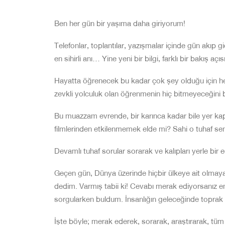
Ben her gün bir yaşıma daha giriyorum!
Telefonlar, toplantılar, yazışmalar içinde gün akıp 
en sihirli anı… Yine yeni bir bilgi, farklı bir bakış aç
Hayatta öğrenecek bu kadar çok şey olduğu için h
zevkli yolculuk olan öğrenmenin hiç bitmeyeceğini
Bu muazzam evrende, bir karınca kadar bile yer kap
filmlerinden etkilenmemek elde mi? Sahi o tuhaf sena
Devamlı tuhaf sorular sorarak ve kalıpları yerle bir
Geçen gün, Dünya üzerinde hiçbir ülkeye ait olmaya
dedim. Varmış tabii ki! Cevabı merak ediyorsanız 
sorgularken buldum. İnsanlığın geleceğinde toprak
İşte böyle; merak ederek, sorarak, araştırarak, tüm