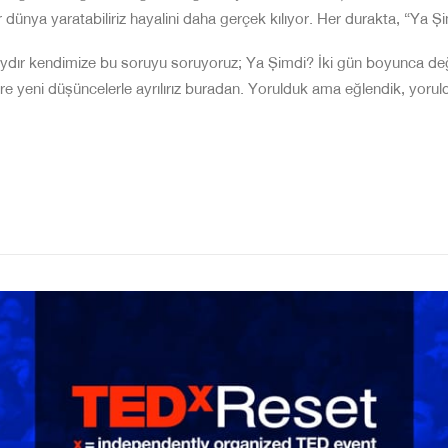
r dünya yaratabiliriz hayalini
daha gerçek kılıyor. Her durakta, “Ya Şi
aydır kendimize bu soruyu soru
yoruz; Ya Şimdi? İki gün boyunca değ
 yeni düşüncelerle ayrılırız
buradan. Yorulduk ama eğlendik, yoruldu