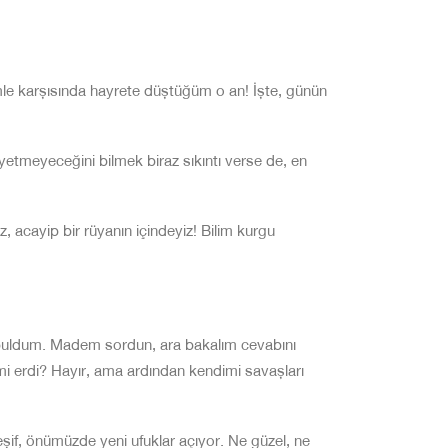
e karşısında hayrete düştüğüm o an! İşte,
günün
tmeyeceğini bilmek biraz sıkıntı verse de,
en
, acayip bir rüyanın içindeyiz! Bilim kurgu
buldum. Madem sordun, ara bakalım cevabını
 mi erdi? Hayır, ama ardından kendimi savaş
ları
keşif, önümüzde yeni ufuklar açıyor. Ne güzel,
ne