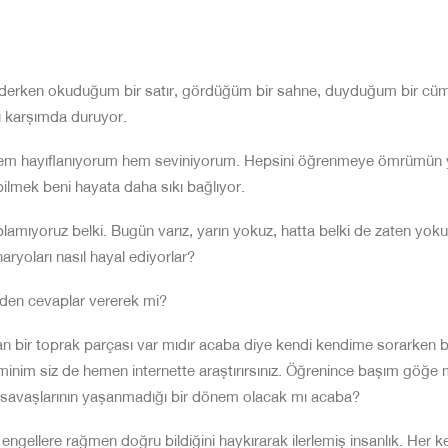
giderken okuduğum bir satır, gör
düğüm bir sahne, duyduğum bir cüml
ısı karşımda duruyor.
em hayıflanıyorum hem sevini
yorum. Hepsini öğrenmeye ömrümün ye
 bilmek beni hayata daha
sıkı bağlıyor.
lamıyoruz belki. Bugün varız,
yarın yokuz, hatta belki de zaten yokuz
ryoları nasıl hayal ediyorlar?
 eden cevaplar vererek mi?
n bir toprak parçası var mıdır
acaba diye kendi kendime sorarken 
eminim siz de hemen internette
araştırırsınız. Öğrenince başım göğe
 savaşlarının yaşanmadığı
bir dönem olacak mı acaba?
 engellere rağmen doğru bildiği
ni haykırarak ilerlemiş insanlık. Her 