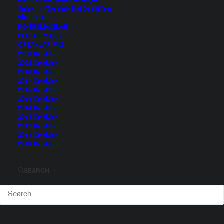
Salon 2 | Cesaretini Konuştur
Salon 1 | Yüreğinin Kal Dediği Yer
VIDEOLAR
KONUŞMACILAR
PERFORMANS
ORTAKLARIMIZ
2023 Ortakları
2022 Ortakları
2018 Ortakları
2017 Ortakları
2016 Ortakları
2015 Ortakları
2014 Ortakları
2013 Ortakları
2012 Ortakları
2011 Ortakları
2010 Ortakları
Deniz Güngör
SEARCH
Müzisyen
Deniz 1973 İstanbul’da doğdu ve büyüdü. 1985 yılında