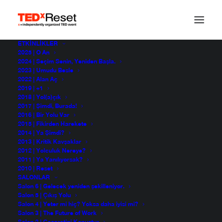
ETKINLIKLER
2025 | O An
2024 | Seçim Senin, Yeniden Başla.
2023 | Umudu Besle
2022 | Alan Aç
2019 | +1
2018 | Yol(a)çık
2017 | Şimdi, Burada!
2016 | Bir Yolu Var
2015 | Fikirden Harekete
2014 | Ya Şimdi?
2013 | Kritik Kavşaklar
2012 | Yolculuk Nereye?
2011 | Ya Yanılıyorsak?
2010 | Reset
SALONLAR
Salon 6 | Gelecek yeniden şekilleniyor.
Salon 5 | Çıkış Yolu
Salon 4 | Yeter mi hiç? Yoksa daha iyisi mi?
Salon 3 | The Future of Work