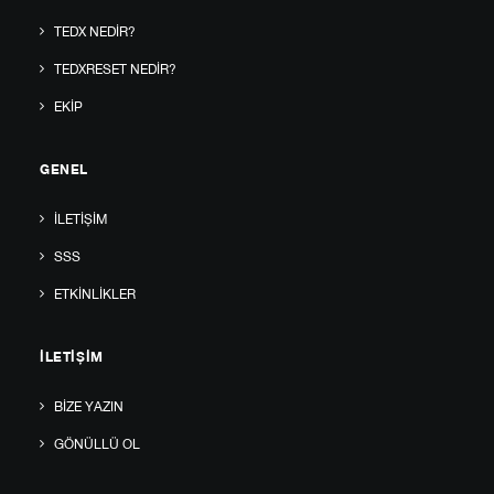
TEDX NEDIR?
TEDXRESET NEDIR?
EKIP
GENEL
İLETIŞIM
SSS
ETKINLIKLER
İLETIŞIM
BIZE YAZIN
GÖNÜLLÜ OL