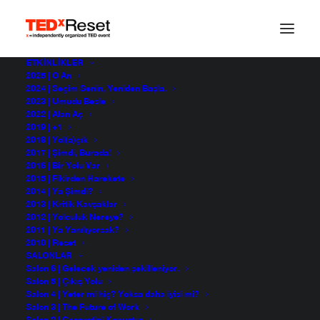
ETKINLIKLER
2025 | O An
2024 | Seçim Senin, Yeniden Başla.
2023 | Umudu Besle
2022 | Alan Aç
2019 | +1
2018 | Yol(a)çık
2017 | Şimdi, Burada!
2016 | Bir Yolu Var
2015 | Fikirden Harekete
2014 | Ya Şimdi?
2013 | Kritik Kavşaklar
2012 | Yolculuk Nereye?
2011 | Ya Yanılıyorsak?
2010 | Reset
SALONLAR
Salon 6 | Gelecek yeniden şekilleniyor.
Salon 5 | Çıkış Yolu
Salon 4 | Yeter mi hiç? Yoksa daha iyisi mi?
Salon 3 | The Future of Work