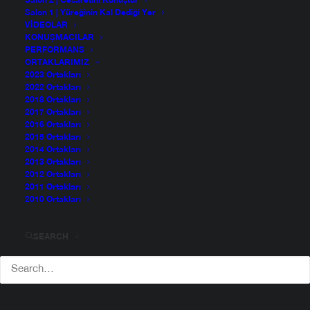
Salon 2 | Cesaretini Konuştur
Salon 1 | Yüreğinin Kal Dediği Yer
VIDEOLAR
KONUŞMACILAR
PERFORMANS
ORTAKLARIMIZ
2023 Ortakları
2022 Ortakları
2018 Ortakları
2017 Ortakları
2016 Ortakları
2015 Ortakları
2014 Ortakları
2013 Ortakları
2012 Ortakları
2011 Ortakları
2010 Ortakları
Fazıl Oral
SEARCH
Yönetim Danışmanı
1963 doğumlu Oral, bir sürü konuyu merak eden,