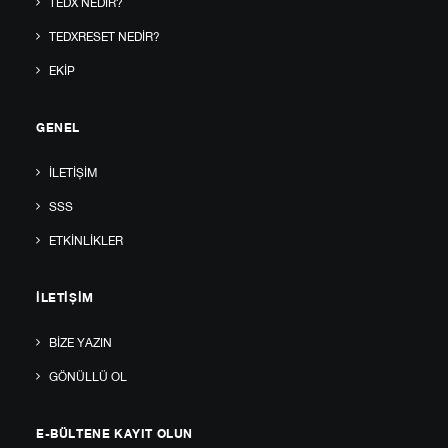
TEDX NEDIR?
TEDXRESET NEDIR?
EKIP
GENEL
İLETIŞIM
SSS
ETKINLIKLER
İLETIŞIM
BIZE YAZIN
GÖNÜLLÜ OL
E-BÜLTENE KAYIT OLUN