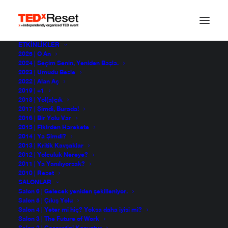
ETKINLIKLER
2025 | O An
2024 | Seçim Senin, Yeniden Başla.
2023 | Umudu Besle
2022 | Alan Aç
2019 | +1
2018 | Yol(a)çık
2017 | Şimdi, Burada!
2016 | Bir Yolu Var
2015 | Fikirden Harekete
2014 | Ya Şimdi?
2013 | Kritik Kavşaklar
BİZE YAZIN
2012 | Yolculuk Nereye?
2011 | Ya Yanılıyorsak?
2010 | Reset
Söylemek istedikleriniz mi var?
SALONLAR
Salon 6 | Gelecek yeniden şekilleniyor.
Salon 5 | Çıkış Yolu
EMAİL GÖNDERİN
Salon 4 | Yeter mi hiç? Yoksa daha iyisi mi?
Salon 3 | The Future of Work