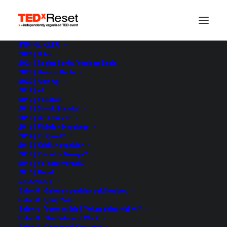
ETKINLIKLER
2025 | O An
İcat Çıkar(ma)
2024 | Seçim Senin, Yeniden Başla.
2023 | Umudu Besle
2022 | Alan Aç
2019 | +1
2018 | Yol(a)çık
Engin Ayaz & Kerem Alper
2017 | Şimdi, Burada!
TEDxReset 2014
2016 | Bir Yolu Var
2015 | Fikirden Harekete
2014 | Ya Şimdi?
2013 | Kritik Kavşaklar
2012 | Yolculuk Nereye?
2011 | Ya Yanılıyorsak?
2010 | Reset
SALONLAR
Salon 6 | Gelecek yeniden şekilleniyor.
Salon 5 | Çıkış Yolu
Salon 4 | Yeter mi hiç? Yoksa daha iyisi mi?
Salon 3 | The Future of Work