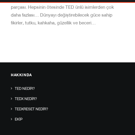
parçası. Hepsinin ötesinde TED ünlü isimlerden çok
daha fazlası… Dünyayı değiştirebilecek güce sahip
fikirler, tutku, kahkaha, güzellik ve beceri…
HAKKINDA
TED NEDIR?
TEDX NEDIR?
TEDXRESET NEDIR?
EKIP