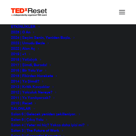
ETKINLIKLER
2025 | O An
TED Hakkında
2024 | Seçim Senin, Yeniden Başla.
2023 | Umudu Besle
2022 | Alan Aç
2019 | +1
2018 | Yol(a)çık
TED, dünyanın önde gelen düşünürlerinin, kendilerini en
2017 | Şimdi, Burada!
fazla heyecanlandıran fikirleri paylaşmak üzere katıldığı
2016 | Bir Yolu Var
yıllık bir konferanstır.
2015 | Fikirden Harekete
2014 | Ya Şimdi?
2013 | Kritik Kavşaklar
“TED”
adını, geIeceğimizi şekillendiren üç ana konunun
2012 | Yolculuk Nereye?
–
Teknoloji, Eğlence ve Tasarım
‘ın (Technology,
2011 | Ya Yanılıyorsak?
2010 | Reset
Entertainment, Design) ilk harflerinden alır. Etkinliğin
SALONLAR
kapsamı herhangi bir disiplinle ilişkisi bulunan bütün
Salon 6 | Gelecek yeniden şekilleniyor.
Salon 5 | Çıkış Yolu
fikirlerin ortaya konulmasını teşvik eder. Katılımcılara
Salon 4 | Yeter mi hiç? Yoksa daha iyisi mi?
göre TED konferansları geleceğe yapılan bir yolculuk, bir
Salon 3 | The Future of Work