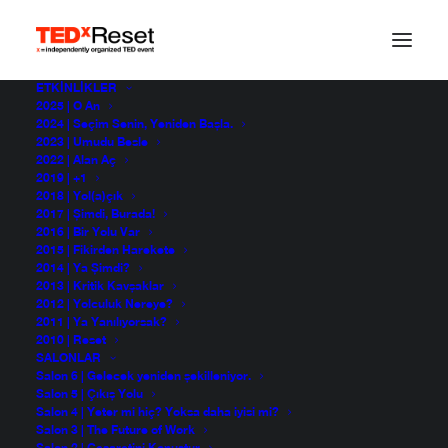
ETKINLIKLER
2025 | O An
Bilim Yeterince
2024 | Seçim Senin, Yeniden Başla.
2023 | Umudu Besle
2022 | Alan Aç
Heyecanlıdır
2019 | +1
2018 | Yol(a)çık
2017 | Şimdi, Burada!
2016 | Bir Yolu Var
Tevfik Uyar
2015 | Fikirden Harekete
TEDxReset 2014
2014 | Ya Şimdi?
2013 | Kritik Kavşaklar
2012 | Yolculuk Nereye?
2011 | Ya Yanılıyorsak?
2010 | Reset
SALONLAR
Salon 6 | Gelecek yeniden şekilleniyor.
Salon 5 | Çıkış Yolu
Salon 4 | Yeter mi hiç? Yoksa daha iyisi mi?
Salon 3 | The Future of Work