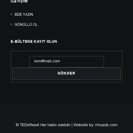
İLETIŞIM
BIZE YAZIN
GÖNÜLLÜ OL
E-BÜLTENE KAYIT OLUN
© TEDxReset Her hakkı saklıdır | Website by
//muzob.com