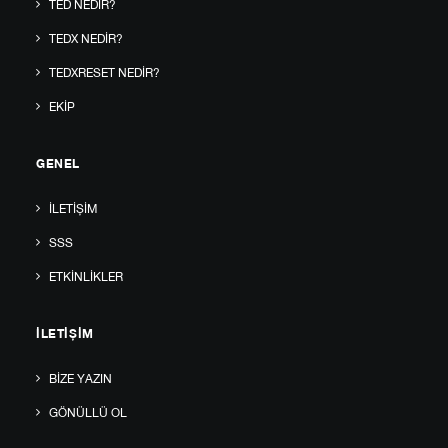
TED NEDIR?
TEDX NEDIR?
TEDXRESET NEDIR?
EKIP
GENEL
İLETIŞIM
SSS
ETKINLIKLER
İLETIŞIM
BIZE YAZIN
GÖNÜLLÜ OL