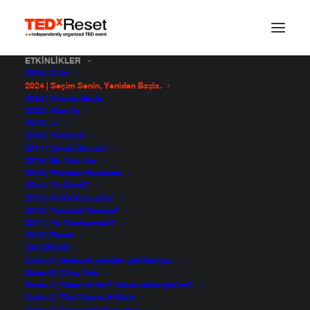
ETKINLIKLER
2025 | O An
2024 | Seçim Senin, Yeniden Başla.
2023 | Umudu Besle
2022 | Alan Aç
2019 | +1
2018 | Yol(a)çık
2017 | Şimdi, Burada!
2016 | Bir Yolu Var
2015 | Fikirden Harekete
2014 | Ya Şimdi?
2013 | Kritik Kavşaklar
2012 | Yolculuk Nereye?
2011 | Ya Yanılıyorsak?
2010 | Reset
SALONLAR
23 Kasım 2024 | 09.00 –
Salon 6 | Gelecek yeniden şekilleniyor.
Salon 5 | Çıkış Yolu
18.00
Salon 4 | Yeter mi hiç? Yoksa daha iyisi mi?
Salon 3 | The Future of Work