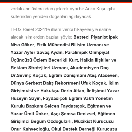
Kasım 2024 tarihinde Grand Pera Emek Sahnesi’nde,
zorlukların üstesinden gelerek ayni bir Anka Kuşu gibi
küllerinden yeniden doğanları ağırlayacak.
TEDx Reset 2024’te ilham verici hikayeleriyle sahne
alacak isimlerden bazıları şöyle:
Besteci Piyanist Ipek
Nisa Göker, Fizik Mühendisi Bilişim Uzmanı ve
Yazar Ayfer Savaş Aydın, Paralimpik Olimpiyat
Üçüncüsü Özlem Becerikli Kurt, Halkla ilişkiler ve
Reklam Stratejileri Uzmanı, Akademisyen Doç.
Dr.Sevinç Koçak, Eğitim Danışmanı Ateş Ataseven,
Dünya Serbest Dalış Rekortmeni Ufuk Koçak, İklim
Girişimcisi ve Hukukçu Derin Altan, İletişimci Yazar
Hüseyin Sayın, Faydasıçok Eğitim Vakfı Yönetim
Kurulu Başkanı Selcen Faydasıçok, Eğitmen ve
Yazar Ümit Ünker, Aşçı Şemsa Denizsel, Eğitmen
Girişimci Begüm Özdoğularlı, Müzikist Kurucusu
Onur Kahvecioğlu, Okul Destek Derneği Kurucusu