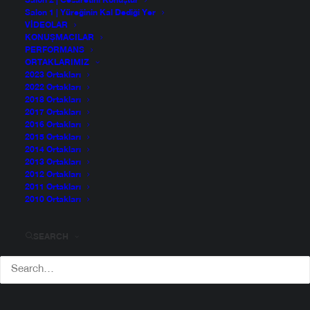
Grand Pera Emek
Salon 2 | Cesaretini Konuştur
Salon 1 | Yüreğinin Kal Dediği Yer
Sahnesi
VIDEOLAR
KONUŞMACILAR
PERFORMANS
ORTAKLARIMIZ
2023 Ortakları
2022 Ortakları
TEDxReset 2024, temasını
“Seçim Senin, Yeniden
2018 Ortakları
2017 Ortakları
Başla”
olarak belirledi
2016 Ortakları
2015 Ortakları
Bu yılki TEDxReset,
23 Kasım 2024
tarihinde
Grand
2014 Ortakları
Pera Emek Sahnesi
‘nde gerçekleşecek. Bir gün
2013 Ortakları
2012 Ortakları
boyunca 18’e yakın konuşmacıyı ağırlayacak ve çeşitli
2011 Ortakları
performanslara ev sahipliği yapacak.
2010 Ortakları
TEDx Reset, bu yıl ilhamını, kırıldıkları yerden güçlenerek
SEARCH
yeniden başlayanlardan aldı ve “Seçim Senin / Yeniden
Başla” temasıyla yola çıktı.
TEDx Reset 2024, Ali Üstündağ küratörlüğünde 23