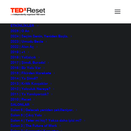
ETKINLIKLER
2025 | O An
Ritmin Melodisi &
2024 | Seçim Senin, Yeniden Başla.
2023 | Umudu Besle
2022 | Alan Aç
Melodinin Ritmi
2019 | +1
2018 | Yol(a)çık
2017 | Şimdi, Burada!
2016 | Bir Yolu Var
Deniz Güngör
2015 | Fikirden Harekete
TEDxReset 2014
2014 | Ya Şimdi?
2013 | Kritik Kavşaklar
2012 | Yolculuk Nereye?
2011 | Ya Yanılıyorsak?
2010 | Reset
SALONLAR
Salon 6 | Gelecek yeniden şekilleniyor.
Salon 5 | Çıkış Yolu
Salon 4 | Yeter mi hiç? Yoksa daha iyisi mi?
Salon 3 | The Future of Work