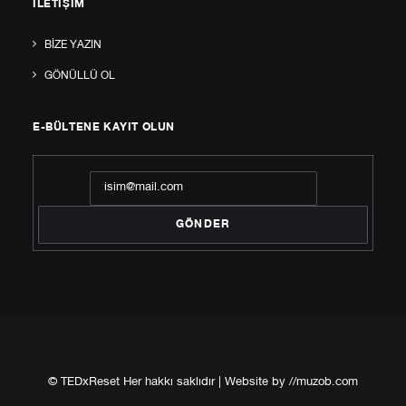
İLETIŞIM
BIZE YAZIN
GÖNÜLLÜ OL
E-BÜLTENE KAYIT OLUN
© TEDxReset Her hakkı saklıdır | Website by
//muzob.com