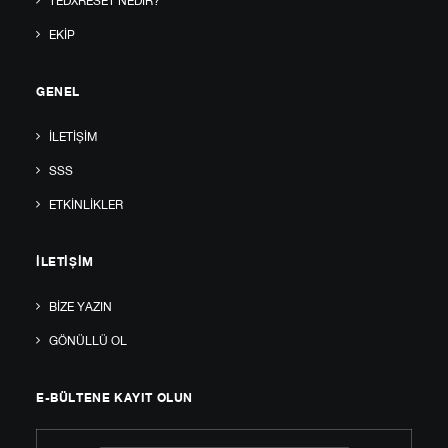
TEDXRESET NEDIR?
EKIP
GENEL
İLETIŞIM
SSS
ETKINLIKLER
İLETIŞIM
BIZE YAZIN
GÖNÜLLÜ OL
E-BÜLTENE KAYIT OLUN