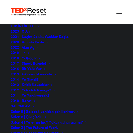
ETKINLIKLER
2025 | O An
2024 | Seçim Senin, Yeniden Başla.
2023 | Umudu Besle
2022 | Alan Aç
2019 | +1
2018 | Yol(a)çık
2017 | Şimdi, Burada!
2016 | Bir Yolu Var
2015 | Fikirden Harekete
2014 | Ya Şimdi?
Gıdanın Geleceği ve
2013 | Kritik Kavşaklar
2012 | Yolculuk Nereye?
Sürdürebilir Tüketim
2011 | Ya Yanılıyorsak?
2010 | Reset
SALONLAR
Salon 6 | Gelecek yeniden şekilleniyor.
Salon 5 | Çıkış Yolu
Salon 4 | Yeter mi hiç? Yoksa daha iyisi mi?
Salon 3 | The Future of Work