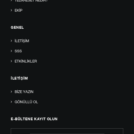
TEDXRESET NEDIR?
EKIP
GENEL
İLETIŞIM
SSS
ETKINLIKLER
İLETIŞIM
BIZE YAZIN
GÖNÜLLÜ OL
E-BÜLTENE KAYIT OLUN