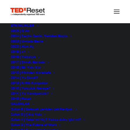
ETKINLIKLER
2025 | O An
2024 | Seçim Senin, Yeniden Başla.
2023 | Umudu Besle
2022 | Alan Aç
2019 | +1
2018 | Yol(a)çık
2017 | Şimdi, Burada!
2016 | Bir Yolu Var
2015 | Fikirden Harekete
2014 | Ya Şimdi?
2013 | Kritik Kavşaklar
d0d63816cd8ee80f046
2012 | Yolculuk Nereye?
2011 | Ya Yanılıyorsak?
2010 | Reset
SALONLAR
Salon 6 | Gelecek yeniden şekilleniyor.
Salon 5 | Çıkış Yolu
Salon 4 | Yeter mi hiç? Yoksa daha iyisi mi?
Salon 3 | The Future of Work