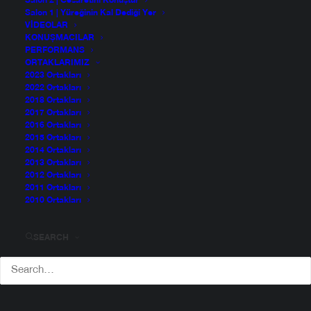
Salon 2 | Cesaretini Konuştur
Salon 1 | Yüreğinin Kal Dediği Yer
VIDEOLAR
KONUŞMACILAR
PERFORMANS
ORTAKLARIMIZ
2023 Ortakları
2022 Ortakları
2018 Ortakları
2017 Ortakları
2016 Ortakları
2015 Ortakları
2014 Ortakları
2013 Ortakları
2012 Ortakları
2011 Ortakları
2010 Ortakları
Can Yalman
SEARCH
Can Yalman, Parsons School of Design Mobilya ve
Ürün Tasarımı bölümünden mezun olduktan sonra Arçe-
lik Endüstriyel Tasarım ekibinde yedi sene kıdemli