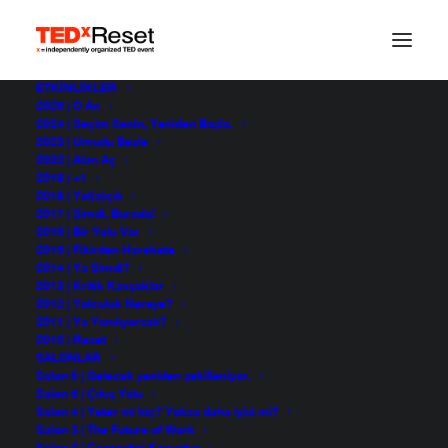
ETKINLIKLER
2025 | O An
2024 | Seçim Senin, Yeniden Başla.
2023 | Umudu Besle
2022 | Alan Aç
2019 | +1
2018 | Yol(a)çık
2017 | Şimdi, Burada!
2016 | Bir Yolu Var
2015 | Fikirden Harekete
2014 | Ya Şimdi?
2013 | Kritik Kavşaklar
2012 | Yolculuk Nereye?
2011 | Ya Yanılıyorsak?
2010 | Reset
SALONLAR
Salon 6 | Gelecek yeniden şekilleniyor.
Salon 5 | Çıkış Yolu
Salon 4 | Yeter mi hiç? Yoksa daha iyisi mi?
Salon 3 | The Future of Work