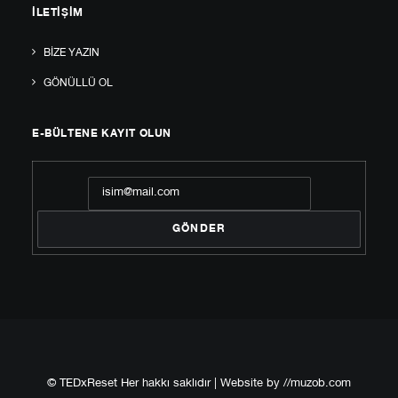
İLETIŞIM
BIZE YAZIN
GÖNÜLLÜ OL
E-BÜLTENE KAYIT OLUN
© TEDxReset Her hakkı saklıdır | Website by
//muzob.com