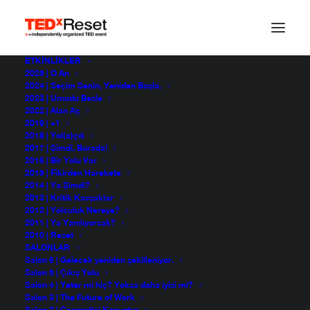
ETKINLIKLER
2025 | O An
2024 | Seçim Senin, Yeniden Başla.
2023 | Umudu Besle
2022 | Alan Aç
2019 | +1
2018 | Yol(a)çık
2017 | Şimdi, Burada!
2016 | Bir Yolu Var
2015 | Fikirden Harekete
2014 | Ya Şimdi?
2013 | Kritik Kavşaklar
CanYalman
2012 | Yolculuk Nereye?
2011 | Ya Yanılıyorsak?
2010 | Reset
SALONLAR
Salon 6 | Gelecek yeniden şekilleniyor.
Salon 5 | Çıkış Yolu
Salon 4 | Yeter mi hiç? Yoksa daha iyisi mi?
Salon 3 | The Future of Work