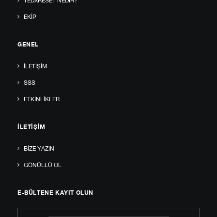
TEDXRESET NEDIR?
EKIP
GENEL
İLETIŞIM
SSS
ETKINLIKLER
İLETIŞIM
BIZE YAZIN
GÖNÜLLÜ OL
E-BÜLTENE KAYIT OLUN