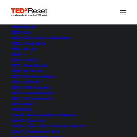
ETKINLIKLER
2025 | O An
2024 | Seçim Senin, Yeniden Başla.
2023 | Umudu Besle
2022 | Alan Aç
2019 | +1
2018 | Yol(a)çık
2017 | Şimdi, Burada!
2016 | Bir Yolu Var
2015 | Fikirden Harekete
2014 | Ya Şimdi?
2013 | Kritik Kavşaklar
CansuAkarsu
2012 | Yolculuk Nereye?
2011 | Ya Yanılıyorsak?
2010 | Reset
SALONLAR
Salon 6 | Gelecek yeniden şekilleniyor.
Salon 5 | Çıkış Yolu
Salon 4 | Yeter mi hiç? Yoksa daha iyisi mi?
Salon 3 | The Future of Work