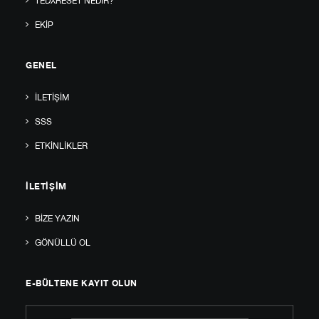
TEDXRESET NEDIR?
EKIP
GENEL
İLETIŞIM
SSS
ETKINLIKLER
İLETIŞIM
BIZE YAZIN
GÖNÜLLÜ OL
E-BÜLTENE KAYIT OLUN