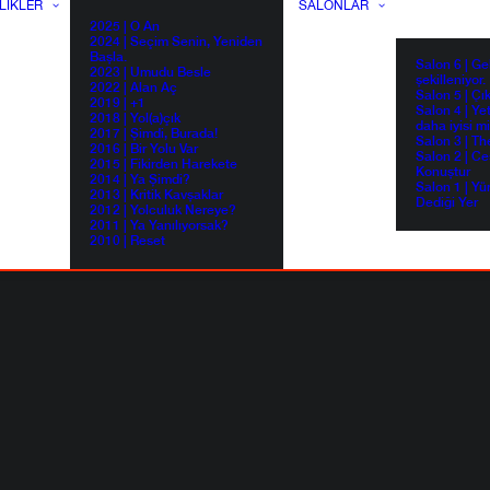
LIKLER
SALONLAR
2025 | O An
2024 | Seçim Senin, Yeniden
Başla.
Salon 6 | G
2023 | Umudu Besle
şekilleniyor.
2022 | Alan Aç
Salon 5 | Çı
2019 | +1
Salon 4 | Ye
2018 | Yol(a)çık
daha iyisi m
2017 | Şimdi, Burada!
Salon 3 | Th
2016 | Bir Yolu Var
Salon 2 | Ce
2015 | Fikirden Harekete
Konuştur
2014 | Ya Şimdi?
Salon 1 | Yü
2013 | Kritik Kavşaklar
Dediği Yer
2012 | Yolculuk Nereye?
2011 | Ya Yanılıyorsak?
2010 | Reset