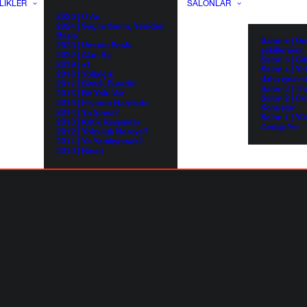
LIKLER
SALONLAR
2025 | O An
2024 | Seçim Senin, Yeniden
Başla.
Salon 6 | G
2023 | Umudu Besle
şekilleniyor.
2022 | Alan Aç
Salon 5 | Çı
2019 | +1
Salon 4 | Ye
2018 | Yol(a)çık
daha iyisi m
2017 | Şimdi, Burada!
Salon 3 | Th
2016 | Bir Yolu Var
Salon 2 | Ce
2015 | Fikirden Harekete
Konuştur
2014 | Ya Şimdi?
Salon 1 | Yü
2013 | Kritik Kavşaklar
Dediği Yer
2012 | Yolculuk Nereye?
2011 | Ya Yanılıyorsak?
2010 | Reset