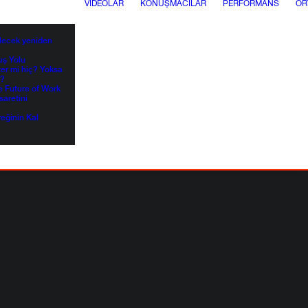
VIDEOLAR
KONUŞMACILAR
PERFORMANS
OR
elecek yeniden
kış Yolu
ter mi hiç? Yoksa
i?
e Future of Work
saretini
reğinin Kal