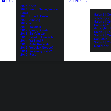
LIKLER
SALONLAR
2025 | O An
2024 | Seçim Senin, Yeniden
Başla.
Salon 6 | G
2023 | Umudu Besle
şekilleniyor.
2022 | Alan Aç
Salon 5 | Çı
2019 | +1
Salon 4 | Ye
2018 | Yol(a)çık
daha iyisi m
2017 | Şimdi, Burada!
Salon 3 | Th
2016 | Bir Yolu Var
Salon 2 | Ce
2015 | Fikirden Harekete
Konuştur
2014 | Ya Şimdi?
Salon 1 | Yü
2013 | Kritik Kavşaklar
Dediği Yer
2012 | Yolculuk Nereye?
2011 | Ya Yanılıyorsak?
2010 | Reset