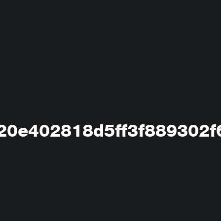
420e402818d5ff3f889302f