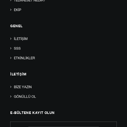
TEDXRESET NEDIR?
EKIP
GENEL
İLETIŞIM
SSS
ETKINLIKLER
İLETIŞIM
BIZE YAZIN
GÖNÜLLÜ OL
E-BÜLTENE KAYIT OLUN