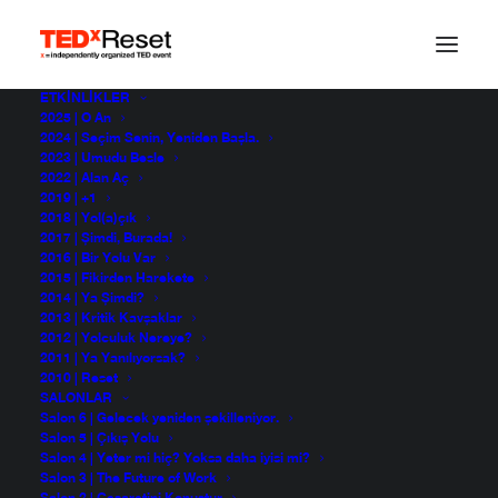
ETKINLIKLER
2025 | O An
2024 | Seçim Senin, Yeniden Başla.
2023 | Umudu Besle
2022 | Alan Aç
2019 | +1
2018 | Yol(a)çık
2017 | Şimdi, Burada!
2016 | Bir Yolu Var
2015 | Fikirden Harekete
2014 | Ya Şimdi?
2013 | Kritik Kavşaklar
a59707ef1fa0fea992c
2012 | Yolculuk Nereye?
2011 | Ya Yanılıyorsak?
2010 | Reset
SALONLAR
Salon 6 | Gelecek yeniden şekilleniyor.
Salon 5 | Çıkış Yolu
Salon 4 | Yeter mi hiç? Yoksa daha iyisi mi?
Salon 3 | The Future of Work