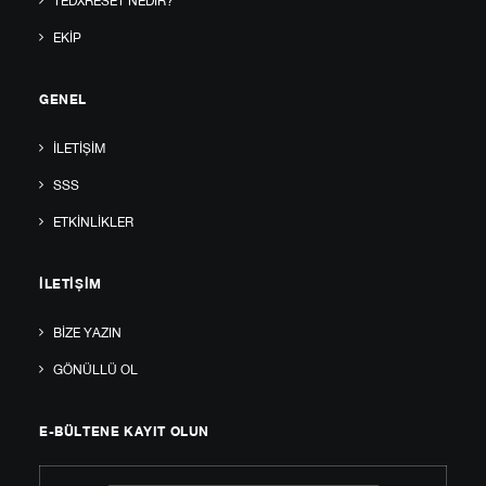
TEDXRESET NEDIR?
EKIP
GENEL
İLETIŞIM
SSS
ETKINLIKLER
İLETIŞIM
BIZE YAZIN
GÖNÜLLÜ OL
E-BÜLTENE KAYIT OLUN