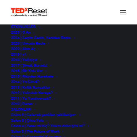
ETKINLIKLER
2025 | O An
2024 | Seçim Senin, Yeniden Başla.
2023 | Umudu Besle
2022 | Alan Aç
2019 | +1
2018 | Yol(a)çık
2017 | Şimdi, Burada!
2016 | Bir Yolu Var
2015 | Fikirden Harekete
2014 | Ya Şimdi?
2013 | Kritik Kavşaklar
a1b65c7a9d19b319df3
2012 | Yolculuk Nereye?
2011 | Ya Yanılıyorsak?
2010 | Reset
SALONLAR
Salon 6 | Gelecek yeniden şekilleniyor.
Salon 5 | Çıkış Yolu
Salon 4 | Yeter mi hiç? Yoksa daha iyisi mi?
Salon 3 | The Future of Work