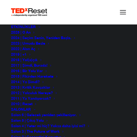
ETKINLIKLER
2025 | O An
2024 | Seçim Senin, Yeniden Başla.
2023 | Umudu Besle
2022 | Alan Aç
2019 | +1
2018 | Yol(a)çık
2017 | Şimdi, Burada!
2016 | Bir Yolu Var
2015 | Fikirden Harekete
2014 | Ya Şimdi?
2013 | Kritik Kavşaklar
6eba01e4f9ce5f1ae49e
2012 | Yolculuk Nereye?
2011 | Ya Yanılıyorsak?
2010 | Reset
SALONLAR
Salon 6 | Gelecek yeniden şekilleniyor.
Salon 5 | Çıkış Yolu
Salon 4 | Yeter mi hiç? Yoksa daha iyisi mi?
Salon 3 | The Future of Work