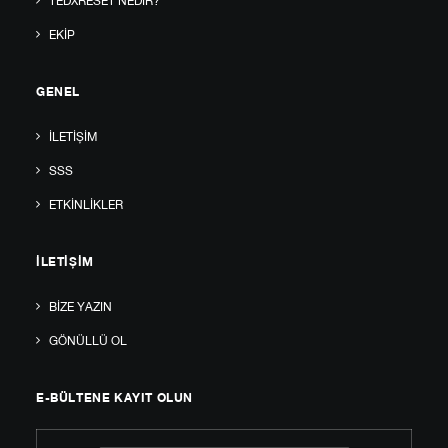
TEDXRESET NEDIR?
EKIP
GENEL
İLETIŞIM
SSS
ETKINLIKLER
İLETIŞIM
BIZE YAZIN
GÖNÜLLÜ OL
E-BÜLTENE KAYIT OLUN