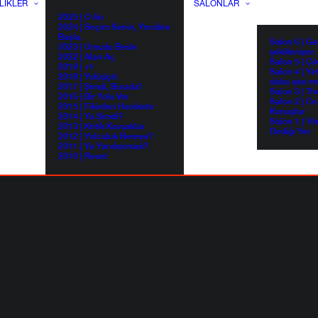
LIKLER
SALONLAR
2025 | O An
2024 | Seçim Senin, Yeniden
Başla.
Salon 6 | G
2023 | Umudu Besle
şekilleniyor.
2022 | Alan Aç
Salon 5 | Çı
2019 | +1
Salon 4 | Ye
2018 | Yol(a)çık
daha iyisi m
2017 | Şimdi, Burada!
Salon 3 | Th
2016 | Bir Yolu Var
Salon 2 | Ce
2015 | Fikirden Harekete
Konuştur
2014 | Ya Şimdi?
Salon 1 | Yü
2013 | Kritik Kavşaklar
Dediği Yer
2012 | Yolculuk Nereye?
2011 | Ya Yanılıyorsak?
2010 | Reset