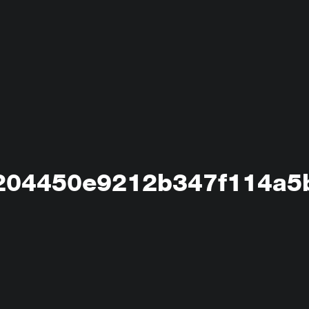
204450e9212b347f114a5