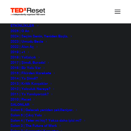
ETKINLIKLER
2025 | O An
2024 | Seçim Senin, Yeniden Başla.
2023 | Umudu Besle
2022 | Alan Aç
2019 | +1
2018 | Yol(a)çık
2017 | Şimdi, Burada!
2016 | Bir Yolu Var
2015 | Fikirden Harekete
2014 | Ya Şimdi?
2013 | Kritik Kavşaklar
2012 | Yolculuk Nereye?
2011 | Ya Yanılıyorsak?
2010 | Reset
SALONLAR
Salon 6 | Gelecek yeniden şekilleniyor.
Salon 5 | Çıkış Yolu
Salon 4 | Yeter mi hiç? Yoksa daha iyisi mi?
Salon 3 | The Future of Work