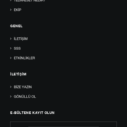
TEDXRESET NEDIR?
EKIP
GENEL
İLETIŞIM
SSS
ETKINLIKLER
İLETIŞIM
BIZE YAZIN
GÖNÜLLÜ OL
E-BÜLTENE KAYIT OLUN