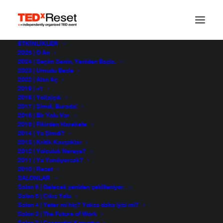
ETKINLIKLER
2025 | O An
2024 | Seçim Senin, Yeniden Başla.
2023 | Umudu Besle
2022 | Alan Aç
2019 | +1
2018 | Yol(a)çık
2017 | Şimdi, Burada!
2016 | Bir Yolu Var
2015 | Fikirden Harekete
2014 | Ya Şimdi?
2013 | Kritik Kavşaklar
2012 | Yolculuk Nereye?
2011 | Ya Yanılıyorsak?
2010 | Reset
SALONLAR
Salon 6 | Gelecek yeniden şekilleniyor.
Salon 5 | Çıkış Yolu
Salon 4 | Yeter mi hiç? Yoksa daha iyisi mi?
Salon 3 | The Future of Work