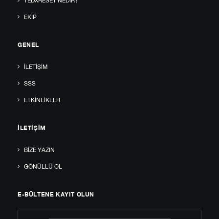
TEDXRESET NEDIR?
EKIP
GENEL
İLETIŞIM
SSS
ETKINLIKLER
İLETIŞIM
BIZE YAZIN
GÖNÜLLÜ OL
E-BÜLTENE KAYIT OLUN