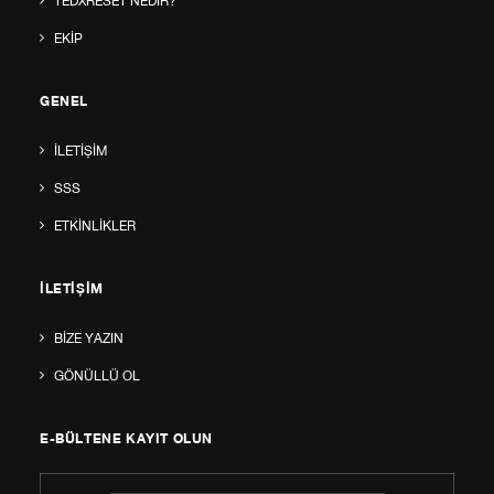
TEDXRESET NEDIR?
EKIP
GENEL
İLETIŞIM
SSS
ETKINLIKLER
İLETIŞIM
BIZE YAZIN
GÖNÜLLÜ OL
E-BÜLTENE KAYIT OLUN