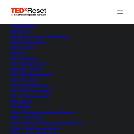
ETKINLIKLER
2025 | O An
2024 | Seçim Senin, Yeniden Başla.
2023 | Umudu Besle
2022 | Alan Aç
2019 | +1
2018 | Yol(a)çık
2017 | Şimdi, Burada!
2016 | Bir Yolu Var
2015 | Fikirden Harekete
2014 | Ya Şimdi?
2013 | Kritik Kavşaklar
2012 | Yolculuk Nereye?
2011 | Ya Yanılıyorsak?
2010 | Reset
SALONLAR
Salon 6 | Gelecek yeniden şekilleniyor.
Salon 5 | Çıkış Yolu
Salon 4 | Yeter mi hiç? Yoksa daha iyisi mi?
Salon 3 | The Future of Work