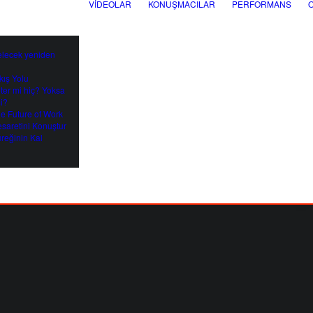
VIDEOLAR
KONUŞMACILAR
PERFORMANS
elecek yeniden
kış Yolu
eter mi hiç? Yoksa
mi?
he Future of Work
esaretini Konuştur
üreğinin Kal