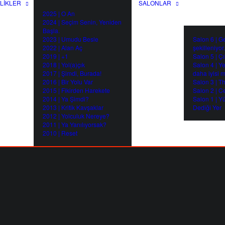
LIKLER
SALONLAR
2025 | O An
2024 | Seçim Senin, Yeniden
Başla.
2023 | Umudu Besle
Salon 6 | G
2022 | Alan Aç
şekilleniyor.
2019 | +1
Salon 5 | Çı
2018 | Yol(a)çık
Salon 4 | Y
2017 | Şimdi, Burada!
daha iyisi 
2016 | Bir Yolu Var
Salon 3 | T
2015 | Fikirden Harekete
Salon 2 | C
2014 | Ya Şimdi?
Salon 1 | Y
2013 | Kritik Kavşaklar
Dediği Yer
2012 | Yolculuk Nereye?
2011 | Ya Yanılıyorsak?
2010 | Reset