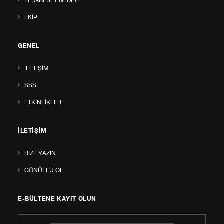
TEDXRESET NEDIR?
EKIP
GENEL
İLETIŞIM
SSS
ETKINLIKLER
İLETIŞIM
BIZE YAZIN
GÖNÜLLÜ OL
E-BÜLTENE KAYIT OLUN