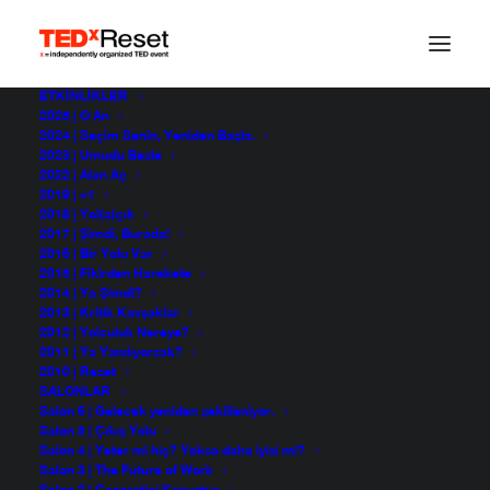
ETKINLIKLER
2025 | O An
2024 | Seçim Senin, Yeniden Başla.
2023 | Umudu Besle
2022 | Alan Aç
2019 | +1
2018 | Yol(a)çık
2017 | Şimdi, Burada!
2016 | Bir Yolu Var
2015 | Fikirden Harekete
2014 | Ya Şimdi?
2013 | Kritik Kavşaklar
2012 | Yolculuk Nereye?
2011 | Ya Yanılıyorsak?
2010 | Reset
SALONLAR
Salon 6 | Gelecek yeniden şekilleniyor.
Salon 5 | Çıkış Yolu
Salon 4 | Yeter mi hiç? Yoksa daha iyisi mi?
Salon 3 | The Future of Work