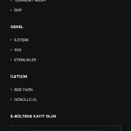
TEDXRESET NEDIR?
EKIP
GENEL
İLETIŞIM
SSS
ETKINLIKLER
İLETIŞIM
BIZE YAZIN
GÖNÜLLÜ OL
E-BÜLTENE KAYIT OLUN