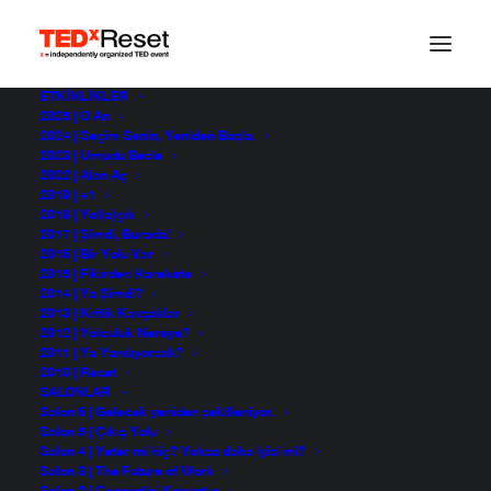
ETKINLIKLER
2025 | O An
2024 | Seçim Senin, Yeniden Başla.
2023 | Umudu Besle
2022 | Alan Aç
2019 | +1
2018 | Yol(a)çık
2017 | Şimdi, Burada!
2016 | Bir Yolu Var
2015 | Fikirden Harekete
2014 | Ya Şimdi?
2013 | Kritik Kavşaklar
3d1323aac87d5c68b5
2012 | Yolculuk Nereye?
2011 | Ya Yanılıyorsak?
2010 | Reset
SALONLAR
Salon 6 | Gelecek yeniden şekilleniyor.
Salon 5 | Çıkış Yolu
Salon 4 | Yeter mi hiç? Yoksa daha iyisi mi?
Salon 3 | The Future of Work