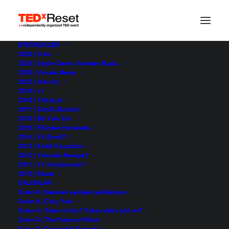
ETKINLIKLER
2025 | O An
2024 | Seçim Senin, Yeniden Başla.
2023 | Umudu Besle
2022 | Alan Aç
2019 | +1
2018 | Yol(a)çık
2017 | Şimdi, Burada!
2016 | Bir Yolu Var
2015 | Fikirden Harekete
2014 | Ya Şimdi?
2013 | Kritik Kavşaklar
3cfceed130a9c4093f4
2012 | Yolculuk Nereye?
2011 | Ya Yanılıyorsak?
2010 | Reset
SALONLAR
Salon 6 | Gelecek yeniden şekilleniyor.
Salon 5 | Çıkış Yolu
Salon 4 | Yeter mi hiç? Yoksa daha iyisi mi?
Salon 3 | The Future of Work