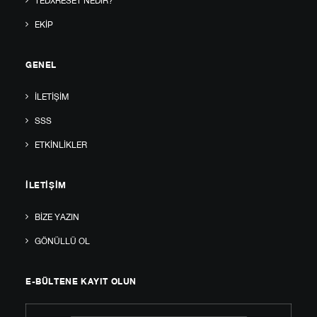
TEDXRESET NEDIR?
EKIP
GENEL
İLETIŞIM
SSS
ETKINLIKLER
İLETIŞIM
BIZE YAZIN
GÖNÜLLÜ OL
E-BÜLTENE KAYIT OLUN