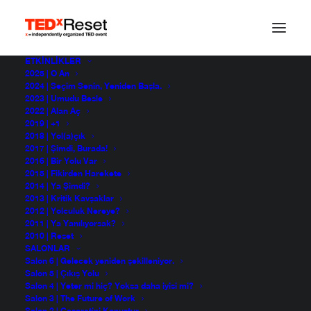
ETKINLIKLER
2025 | O An
2024 | Seçim Senin, Yeniden Başla.
2023 | Umudu Besle
2022 | Alan Aç
2019 | +1
2018 | Yol(a)çık
2017 | Şimdi, Burada!
2016 | Bir Yolu Var
2015 | Fikirden Harekete
2014 | Ya Şimdi?
2013 | Kritik Kavşaklar
1c1206088ee1f38f49d
2012 | Yolculuk Nereye?
2011 | Ya Yanılıyorsak?
2010 | Reset
SALONLAR
Salon 6 | Gelecek yeniden şekilleniyor.
Salon 5 | Çıkış Yolu
Salon 4 | Yeter mi hiç? Yoksa daha iyisi mi?
Salon 3 | The Future of Work