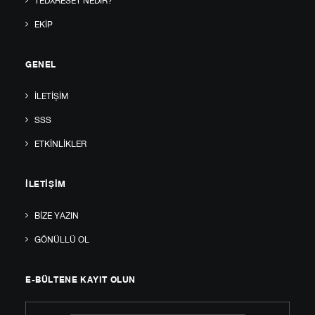
TEDXRESET NEDIR?
EKIP
GENEL
İLETIŞIM
SSS
ETKINLIKLER
İLETIŞIM
BIZE YAZIN
GÖNÜLLÜ OL
E-BÜLTENE KAYIT OLUN