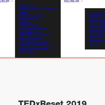
LIKLER
SALONLAR
2025 | O An
2024 | Seçim Senin, Yeniden
Başla.
Salon 6 | G
2023 | Umudu Besle
şekilleniyor.
2022 | Alan Aç
Salon 5 | Çı
2019 | +1
Salon 4 | Ye
2018 | Yol(a)çık
daha iyisi m
2017 | Şimdi, Burada!
Salon 3 | Th
2016 | Bir Yolu Var
Salon 2 | Ce
2015 | Fikirden Harekete
Konuştur
2014 | Ya Şimdi?
Salon 1 | Yü
2013 | Kritik Kavşaklar
Dediği Yer
2012 | Yolculuk Nereye?
2011 | Ya Yanılıyorsak?
2010 | Reset
TEDxReset 2019