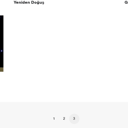
Yeniden Doğuş
G
1
2
3