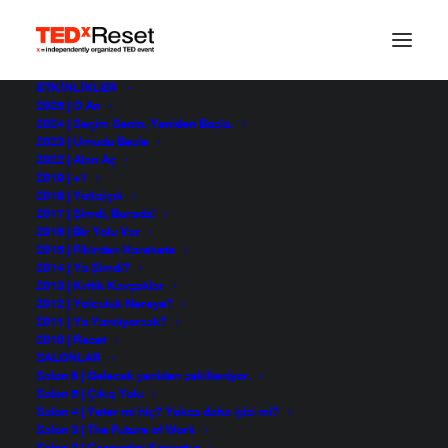
ETKINLIKLER
2025 | O An
2024 | Seçim Senin, Yeniden Başla.
2023 | Umudu Besle
2022 | Alan Aç
2019 | +1
2018 | Yol(a)çık
2017 | Şimdi, Burada!
2016
2016 | Bir Yolu Var
2015 | Fikirden Harekete
2014 | Ya Şimdi?
2013 | Kritik Kavşaklar
2012 | Yolculuk Nereye?
2011 | Ya Yanılıyorsak?
2010 | Reset
SALONLAR
Salon 6 | Gelecek yeniden şekilleniyor.
Salon 5 | Çıkış Yolu
Salon 4 | Yeter mi hiç? Yoksa daha iyisi mi?
Salon 3 | The Future of Work