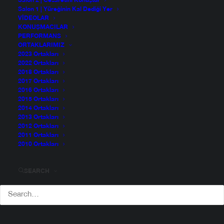
Salon 2 | Cesaretini Konuştur
Salon 1 | Yüreğinin Kal Dediği Yer
VIDEOLAR
KONUŞMACILAR
PERFORMANS
ORTAKLARIMIZ
2023 Ortakları
2022 Ortakları
2018 Ortakları
2017 Ortakları
2016 Ortakları
2015 Ortakları
Mete Atatüre
2014 Ortakları
2013 Ortakları
2012 Ortakları
2011 Ortakları
2010 Ortakları
SEARCH