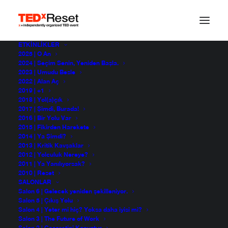
ETKINLIKLER
2025 | O An
2024 | Seçim Senin, Yeniden Başla.
2023 | Umudu Besle
2022 | Alan Aç
2019 | +1
2018 | Yol(a)çık
2017 | Şimdi, Burada!
TEDxReset 2013
2016 | Bir Yolu Var
2015 | Fikirden Harekete
2014 | Ya Şimdi?
2013 | Kritik Kavşaklar
2012 | Yolculuk Nereye?
2011 | Ya Yanılıyorsak?
2010 | Reset
SALONLAR
Salon 6 | Gelecek yeniden şekilleniyor.
Salon 5 | Çıkış Yolu
Salon 4 | Yeter mi hiç? Yoksa daha iyisi mi?
Salon 3 | The Future of Work