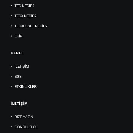
TED NEDIR?
TEDX NEDIR?
TEDXRESET NEDIR?
EKIP
GENEL
İLETIŞIM
SSS
ETKINLIKLER
İLETIŞIM
BIZE YAZIN
GÖNÜLLÜ OL