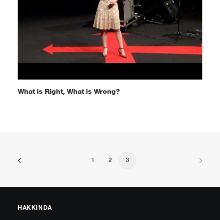
What is Right, What is Wrong?
1
2
3
HAKKINDA