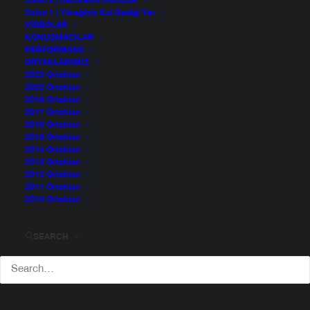
Salon 2 | Cesaretini Konuştur
Salon 1 | Yüreğinin Kal Dediği Yer
VIDEOLAR
KONUŞMACILAR
PERFORMANS
ORTAKLARIMIZ
2023 Ortakları
2022 Ortakları
2018 Ortakları
2017 Ortakları
2016 Ortakları
2015 Ortakları
2014 Ortakları
2013 Ortakları
2012 Ortakları
2011 Ortakları
Kavşaktaki Beyin
2010 Ortakları
SEARCH