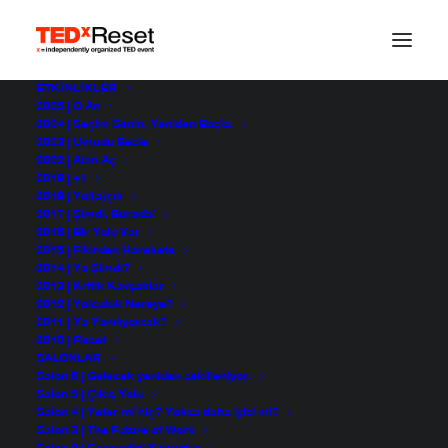
ETKINLIKLER
2025 | O An
Zamansız Hayaller
2024 | Seçim Senin, Yeniden Başla.
2023 | Umudu Besle
2022 | Alan Aç
2019 | +1
2018 | Yol(a)çık
Yiğit Kuyulu
2017 | Şimdi, Burada!
TEDxReset 2015
2016 | Bir Yolu Var
2015 | Fikirden Harekete
2014 | Ya Şimdi?
2013 | Kritik Kavşaklar
2012 | Yolculuk Nereye?
2011 | Ya Yanılıyorsak?
2010 | Reset
SALONLAR
Salon 6 | Gelecek yeniden şekilleniyor.
Salon 5 | Çıkış Yolu
Salon 4 | Yeter mi hiç? Yoksa daha iyisi mi?
Salon 3 | The Future of Work