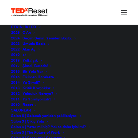
ETKINLIKLER
2025 | O An
Yol: Sonsuz
2024 | Seçim Senin, Yeniden Başla.
2023 | Umudu Besle
2022 | Alan Aç
Olasılıklara Açılan Bir
2019 | +1
2018 | Yol(a)çık
Kapı
2017 | Şimdi, Burada!
2016 | Bir Yolu Var
2015 | Fikirden Harekete
2014 | Ya Şimdi?
2013 | Kritik Kavşaklar
2012 | Yolculuk Nereye?
2011 | Ya Yanılıyorsak?
2010 | Reset
SALONLAR
Salon 6 | Gelecek yeniden şekilleniyor.
Salon 5 | Çıkış Yolu
Salon 4 | Yeter mi hiç? Yoksa daha iyisi mi?
Salon 3 | The Future of Work