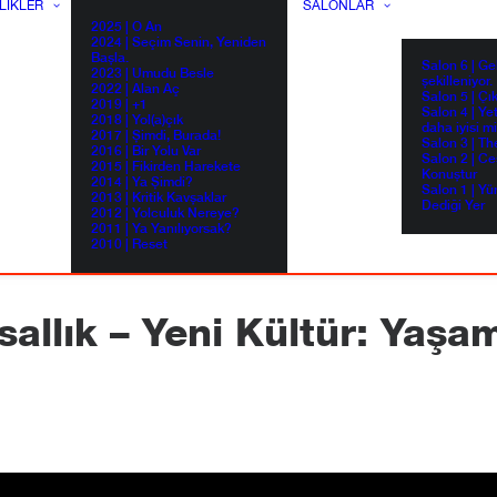
LIKLER
SALONLAR
2025 | O An
2024 | Seçim Senin, Yeniden
Başla.
Salon 6 | G
2023 | Umudu Besle
şekilleniyor.
2022 | Alan Aç
Salon 5 | Çı
2019 | +1
Salon 4 | Ye
2018 | Yol(a)çık
daha iyisi m
2017 | Şimdi, Burada!
Salon 3 | Th
2016 | Bir Yolu Var
Salon 2 | Ce
2015 | Fikirden Harekete
Konuştur
2014 | Ya Şimdi?
Salon 1 | Yü
2013 | Kritik Kavşaklar
Dediği Yer
2012 | Yolculuk Nereye?
2011 | Ya Yanılıyorsak?
2010 | Reset
sallık – Yeni Kültür: Yaşa