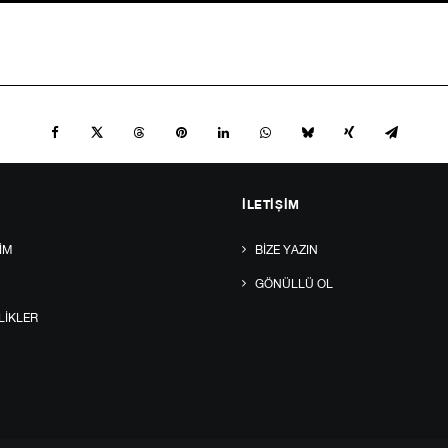
İLETIŞIM
IM
BIZE YAZIN
GÖNÜLLÜ OL
LIKLER