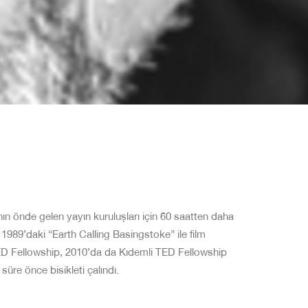
ın önde gelen yayın kuruluşları için 60 saatten daha
1989’daki “Earth Calling Basingstoke” ile film
TED Fellowship, 2010’da da Kıdemli TED Fellowship
üre önce bisikleti çalındı.