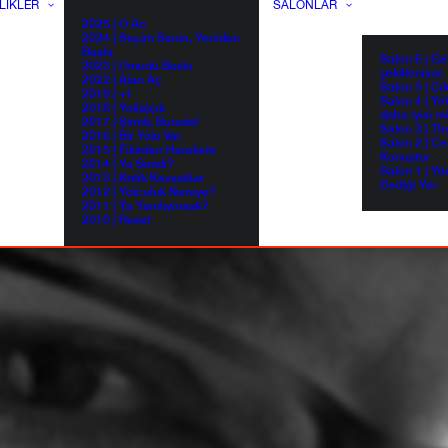
LIKLER
SALONLAR
2025 | O An
2024 | Seçim Senin, Yeniden
Başla.
Salon 6 | G
2023 | Umudu Besle
şekilleniyor.
2022 | Alan Aç
Salon 5 | Çı
2019 | +1
Salon 4 | Ye
2018 | Yol(a)çık
daha iyisi m
2017 | Şimdi, Burada!
Salon 3 | Th
2016 | Bir Yolu Var
Salon 2 | Ce
2015 | Fikirden Harekete
Konuştur
2014 | Ya Şimdi?
Salon 1 | Yü
2013 | Kritik Kavşaklar
Dediği Yer
2012 | Yolculuk Nereye?
2011 | Ya Yanılıyorsak?
2010 | Reset