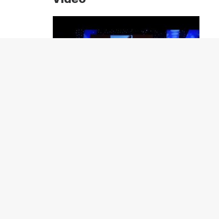
Video
Yaratıcı Seçimler – Aklının ve Kalbinin / Doğu ve B
HAKKINDA
GENEL