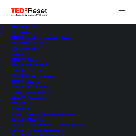
ETKINLIKLER
2025 | O An
Stand-Up
2024 | Seçim Senin, Yeniden Başla.
2023 | Umudu Besle
2022 | Alan Aç
2019 | +1
2018 | Yol(a)çık
Barbaros Uzunömer
2017 | Şimdi, Burada!
TEDxReset 2022
2016 | Bir Yolu Var
2015 | Fikirden Harekete
2014 | Ya Şimdi?
2013 | Kritik Kavşaklar
2012 | Yolculuk Nereye?
2011 | Ya Yanılıyorsak?
2010 | Reset
SALONLAR
Salon 6 | Gelecek yeniden şekilleniyor.
Salon 5 | Çıkış Yolu
Salon 4 | Yeter mi hiç? Yoksa daha iyisi mi?
Salon 3 | The Future of Work