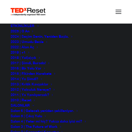
ETKINLIKLER
2025 | O An
Seyircisini oyuna
2024 | Seçim Senin, Yeniden Başla.
2023 | Umudu Besle
2022 | Alan Aç
getiren yönetmen
2019 | +1
2018 | Yol(a)çık
2017 | Şimdi, Burada!
2016 | Bir Yolu Var
Eray Dinç
2015 | Fikirden Harekete
TEDxReset 2022
2014 | Ya Şimdi?
2013 | Kritik Kavşaklar
2012 | Yolculuk Nereye?
2011 | Ya Yanılıyorsak?
2010 | Reset
SALONLAR
Salon 6 | Gelecek yeniden şekilleniyor.
Salon 5 | Çıkış Yolu
Salon 4 | Yeter mi hiç? Yoksa daha iyisi mi?
Salon 3 | The Future of Work