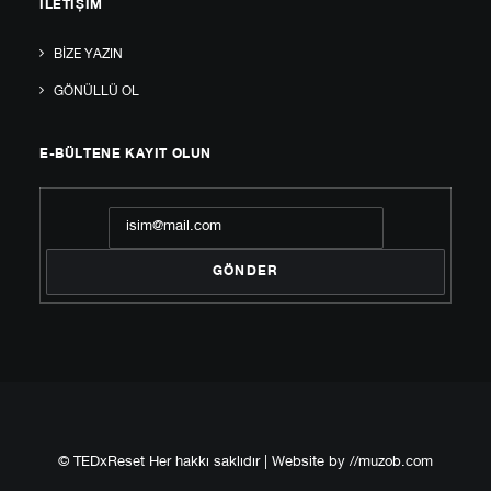
İLETIŞIM
BIZE YAZIN
GÖNÜLLÜ OL
E-BÜLTENE KAYIT OLUN
© TEDxReset Her hakkı saklıdır | Website by
//muzob.com