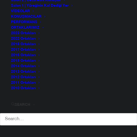
Salon 2 | Cesaretini Konuştur
Salon 1 | Yüreğinin Kal Dediği Yer
VIDEOLAR
KONUŞMACILAR
PERFORMANS
ORTAKLARIMIZ
2023 Ortakları
2022 Ortakları
2018 Ortakları
2017 Ortakları
2016 Ortakları
2015 Ortakları
2014 Ortakları
2013 Ortakları
2012 Ortakları
2011 Ortakları
2010 Ortakları
Rezzan Hasoğlu
SEARCH
Rezzan Hasoglu, Londra merkezli bir ürün tasarımcısıdır.
Royal College of Art’dan mezun olduktan sonra Studio
Sahil tasarım ofisini kurmuştur. El üretimiyle ürünlerini