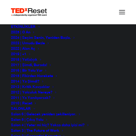
ETKINLIKLER
2025 | O An
2024 | Seçim Senin, Yeniden Başla.
2023 | Umudu Besle
2022 | Alan Aç
2019 | +1
2018 | Yol(a)çık
2017 | Şimdi, Burada!
2016 | Bir Yolu Var
2015 | Fikirden Harekete
2014 | Ya Şimdi?
2013 | Kritik Kavşaklar
2012 | Yolculuk Nereye?
2011 | Ya Yanılıyorsak?
2010 | Reset
SALONLAR
Salon 6 | Gelecek yeniden şekilleniyor.
Salon 5 | Çıkış Yolu
Salon 4 | Yeter mi hiç? Yoksa daha iyisi mi?
Salon 3 | The Future of Work