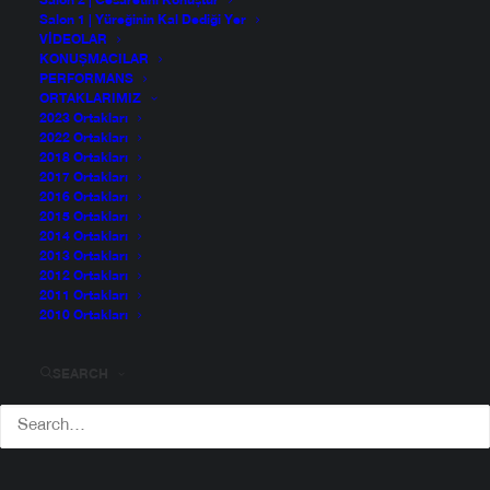
Salon 2 | Cesaretini Konuştur
Salon 1 | Yüreğinin Kal Dediği Yer
VIDEOLAR
KONUŞMACILAR
PERFORMANS
ORTAKLARIMIZ
2023 Ortakları
2022 Ortakları
2018 Ortakları
2017 Ortakları
2016 Ortakları
2015 Ortakları
2014 Ortakları
2013 Ortakları
2012 Ortakları
2011 Ortakları
2010 Ortakları
Mehmet Atakan Foça
SEARCH
1991’de Gelibolu’da doğdu, 2015’te Mülkiye’den mezun
oldu. 2009’da yerel bir gazetede başladığı gazetecilik
kariyerinde yolu yeniHarman, Bianet, BBC Türkçe,