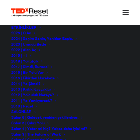
ETKINLIKLER
2025 | O An
2024 | Seçim Senin, Yeniden Başla.
2023 | Umudu Besle
2022 | Alan Aç
2019 | +1
2018 | Yol(a)çık
2017 | Şimdi, Burada!
2016 | Bir Yolu Var
2015 | Fikirden Harekete
2014 | Ya Şimdi?
2013 | Kritik Kavşaklar
2012 | Yolculuk Nereye?
2011 | Ya Yanılıyorsak?
2010 | Reset
SALONLAR
Salon 6 | Gelecek yeniden şekilleniyor.
Salon 5 | Çıkış Yolu
Salon 4 | Yeter mi hiç? Yoksa daha iyisi mi?
Salon 3 | The Future of Work