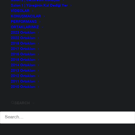
Salon 2 | Cesaretini Konuştur
Salon 1 | Yüreğinin Kal Dediği Yer
VIDEOLAR
KONUŞMACILAR
PERFORMANS
ORTAKLARIMIZ
2023 Ortakları
2022 Ortakları
2018 Ortakları
2017 Ortakları
2016 Ortakları
2015 Ortakları
2014 Ortakları
2013 Ortakları
2012 Ortakları
2011 Ortakları
2010 Ortakları
Kacie Lyn Kocher
SEARCH
Canımız Sokakta Kurucusu
Vizyonerlerin ve liderlerin bugünün sorunları için