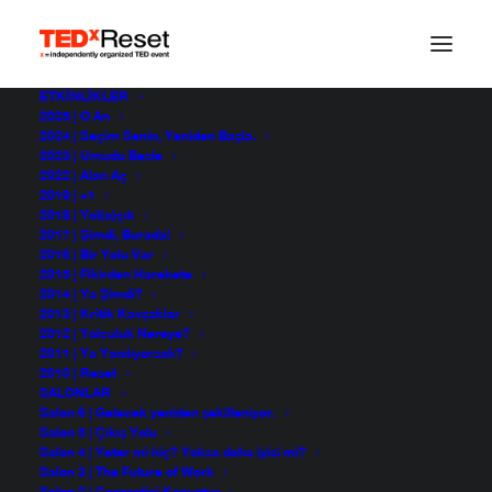
ETKINLIKLER
2025 | O An
2024 | Seçim Senin, Yeniden Başla.
2023 | Umudu Besle
2022 | Alan Aç
2019 | +1
2018 | Yol(a)çık
2017 | Şimdi, Burada!
2016 | Bir Yolu Var
2015 | Fikirden Harekete
2014 | Ya Şimdi?
2013 | Kritik Kavşaklar
2012 | Yolculuk Nereye?
2011 | Ya Yanılıyorsak?
2010 | Reset
SALONLAR
Salon 6 | Gelecek yeniden şekilleniyor.
Salon 5 | Çıkış Yolu
Salon 4 | Yeter mi hiç? Yoksa daha iyisi mi?
Salon 3 | The Future of Work