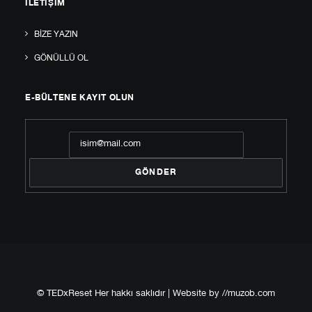
İLETIŞIM
BIZE YAZIN
GÖNÜLLÜ OL
E-BÜLTENE KAYIT OLUN
© TEDxReset Her hakkı saklıdır | Website by
//muzob.com