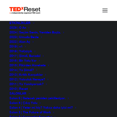
ETKINLIKLER
2025 | O An
Hikayeni Kim
2024 | Seçim Senin, Yeniden Başla.
2023 | Umudu Besle
2022 | Alan Aç
Yazıyor?
2019 | +1
2018 | Yol(a)çık
2017 | Şimdi, Burada!
2016 | Bir Yolu Var
Karabekir Akkoyunlu
2015 | Fikirden Harekete
TEDxReset 2015
2014 | Ya Şimdi?
2013 | Kritik Kavşaklar
2012 | Yolculuk Nereye?
2011 | Ya Yanılıyorsak?
2010 | Reset
SALONLAR
Salon 6 | Gelecek yeniden şekilleniyor.
Salon 5 | Çıkış Yolu
Salon 4 | Yeter mi hiç? Yoksa daha iyisi mi?
Salon 3 | The Future of Work