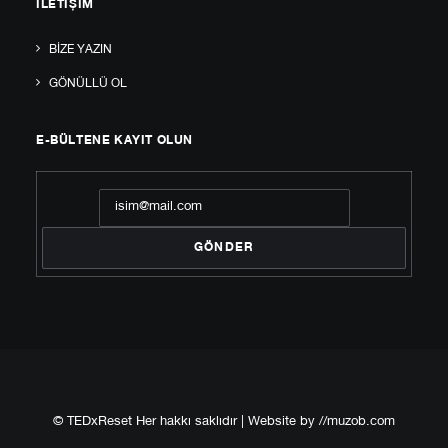
İLETIŞIM
BIZE YAZIN
GÖNÜLLÜ OL
E-BÜLTENE KAYIT OLUN
© TEDxReset Her hakkı saklıdır | Website by
//muzob.com