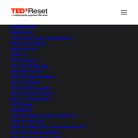
ETKINLIKLER
2025 | O An
Hayal et gerçek
2024 | Seçim Senin, Yeniden Başla.
2023 | Umudu Besle
2022 | Alan Aç
olsun
2019 | +1
2018 | Yol(a)çık
2017 | Şimdi, Burada!
2016 | Bir Yolu Var
Leyla Türker Şener
2015 | Fikirden Harekete
TEDxReset 2022
2014 | Ya Şimdi?
2013 | Kritik Kavşaklar
2012 | Yolculuk Nereye?
2011 | Ya Yanılıyorsak?
2010 | Reset
SALONLAR
Salon 6 | Gelecek yeniden şekilleniyor.
Salon 5 | Çıkış Yolu
Salon 4 | Yeter mi hiç? Yoksa daha iyisi mi?
Salon 3 | The Future of Work