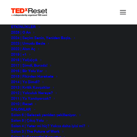
ETKINLIKLER
2025 | O An
Gıdanın Geleceği ve
2024 | Seçim Senin, Yeniden Başla.
2023 | Umudu Besle
2022 | Alan Aç
Sürdürebilir Tüketim
2019 | +1
2018 | Yol(a)çık
2017 | Şimdi, Burada!
2016 | Bir Yolu Var
Defne Koryürek
2015 | Fikirden Harekete
TEDxReset 2010
2014 | Ya Şimdi?
2013 | Kritik Kavşaklar
2012 | Yolculuk Nereye?
2011 | Ya Yanılıyorsak?
2010 | Reset
SALONLAR
Salon 6 | Gelecek yeniden şekilleniyor.
Salon 5 | Çıkış Yolu
Salon 4 | Yeter mi hiç? Yoksa daha iyisi mi?
Salon 3 | The Future of Work