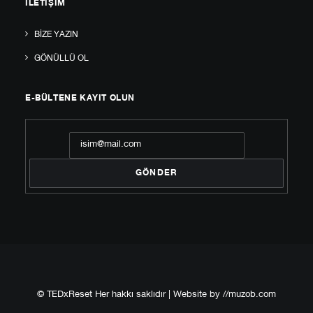
İLETIŞIM
BIZE YAZIN
GÖNÜLLÜ OL
E-BÜLTENE KAYIT OLUN
© TEDxReset Her hakkı saklıdır | Website by
//muzob.com