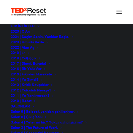
ETKINLIKLER
2025 | O An
2024 | Seçim Senin, Yeniden Başla.
2023 | Umudu Besle
2022 | Alan Aç
2019 | +1
2018 | Yol(a)çık
2017 | Şimdi, Burada!
2016 | Bir Yolu Var
2015 | Fikirden Harekete
2014 | Ya Şimdi?
2013 | Kritik Kavşaklar
2012 | Yolculuk Nereye?
2011 | Ya Yanılıyorsak?
2010 | Reset
SALONLAR
Salon 6 | Gelecek yeniden şekilleniyor.
Salon 5 | Çıkış Yolu
Salon 4 | Yeter mi hiç? Yoksa daha iyisi mi?
Salon 3 | The Future of Work