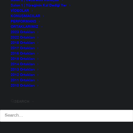
Salon 2 | Cesaretini Konuştur
Salon 1 | Yüreğinin Kal Dediği Yer
VIDEOLAR
KONUŞMACILAR
PERFORMANS
ORTAKLARIMIZ
2023 Ortakları
2022 Ortakları
2018 Ortakları
2017 Ortakları
2016 Ortakları
2015 Ortakları
2014 Ortakları
2013 Ortakları
2012 Ortakları
2011 Ortakları
2010 Ortakları
Esra Özkan
SEARCH
Kıdemli Kullanıcı Deneyimi Araştırmacısı
Esra Özkan, teknolojik gelişim ve kültürel-sosyal