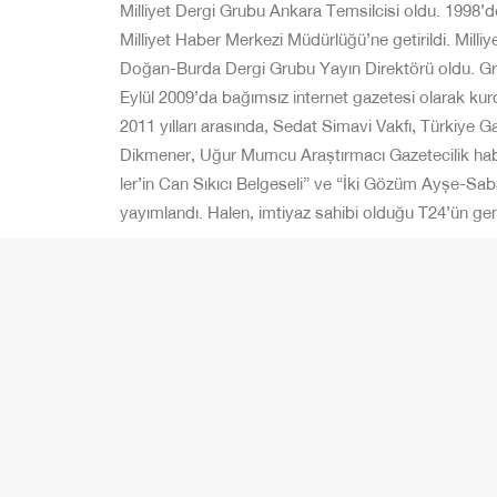
Milliyet Dergi Grubu Ankara Temsilcisi oldu. 1998’
Milliyet Haber Merkezi Müdürlüğü’ne getirildi. Milli
Doğan-Burda Dergi Grubu Yayın Direktörü oldu. Gru
Eylül 2009’da bağımsız internet gazetesi olarak kur
2011 yılları arasında, Sedat Simavi Vakfı, Türkiye 
Dikmener, Uğur Mumcu Araştırmacı Gazetecilik habe
ler’in Can Sıkıcı Belgeseli” ve “İki Gözüm Ayşe-Saba
yayımlandı. Halen, imtiyaz sahibi olduğu T24’ün ge
Video