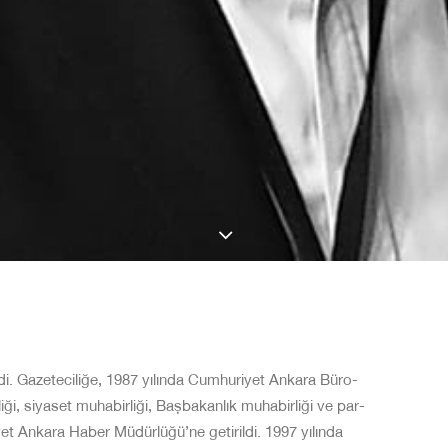
irdi. Gazeteciliğe, 1987 yılında Cumhuriyet Ankara Büro-
ği, siyaset muhabirliği, Başbakanlık muhabirliği ve par-
et Ankara Haber Müdürlüğü’ne getirildi. 1997 yılında