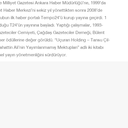
de Milliyet Gazetesi Ankara Haber Müdürlüğü’ne, 1999’da
yet Haber Merkezi’ni sekiz yıl yönettikten sonra 2008’de
bun ilk haber portalı Tempo24’ü kurup yayına geçirdi. 1
duğu T24’ün yayınına başladı. Yaptığı çalışmalar, 1993-
Gazeteciler Cemiyeti, Çağdaş Gazeteciler Derneği, Bülent
r ödüllerine değer görüldü. “Uçuran Holding – Tansu Çil-
hattin Ali’nin Yayımlanmamış Mektupları” adlı iki kitabı
nel yayın yönetmenliğini sürdürüyor.