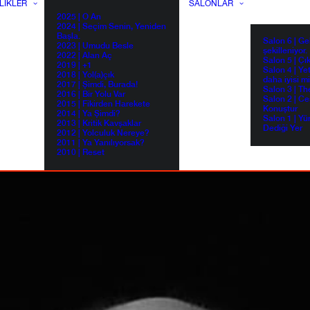
LIKLER
SALONLAR
2025 | O An
2024 | Seçim Senin, Yeniden
Başla.
Salon 6 | G
2023 | Umudu Besle
şekilleniyor.
2022 | Alan Aç
Salon 5 | Çı
2019 | +1
Salon 4 | Ye
2018 | Yol(a)çık
daha iyisi m
2017 | Şimdi, Burada!
Salon 3 | Th
2016 | Bir Yolu Var
Salon 2 | Ce
2015 | Fikirden Harekete
Konuştur
2014 | Ya Şimdi?
Salon 1 | Yü
2013 | Kritik Kavşaklar
Dediği Yer
2012 | Yolculuk Nereye?
2011 | Ya Yanılıyorsak?
2010 | Reset