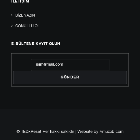
İLETIŞIM
BIZE YAZIN
GÖNÜLLÜ OL
E-BÜLTENE KAYIT OLUN
© TEDxReset Her hakkı saklıdır | Website by
//muzob.com