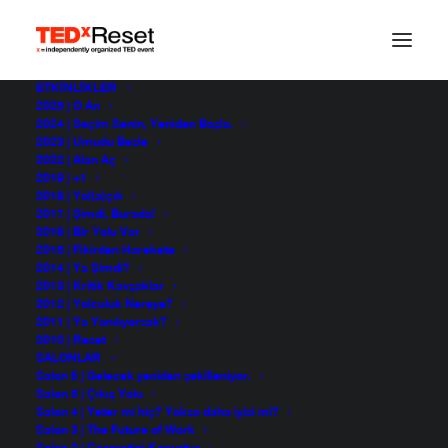
ETKINLIKLER
2025 | O An
Canlı Performans –
2024 | Seçim Senin, Yeniden Başla.
2023 | Umudu Besle
2022 | Alan Aç
Tahribad-ı İsyan
2019 | +1
2018 | Yol(a)çık
2017 | Şimdi, Burada!
2016 | Bir Yolu Var
Tahribad-ı İsyan
2015 | Fikirden Harekete
TEDxReset 2014
2014 | Ya Şimdi?
2013 | Kritik Kavşaklar
2012 | Yolculuk Nereye?
2011 | Ya Yanılıyorsak?
2010 | Reset
SALONLAR
Salon 6 | Gelecek yeniden şekilleniyor.
Salon 5 | Çıkış Yolu
Salon 4 | Yeter mi hiç? Yoksa daha iyisi mi?
Salon 3 | The Future of Work