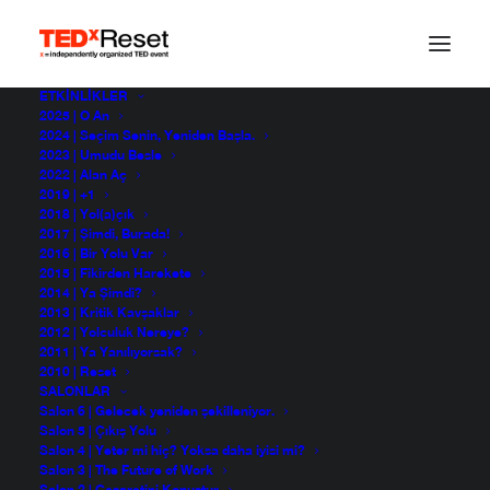
ETKINLIKLER
2025 | O An
Canlı Performans –
2024 | Seçim Senin, Yeniden Başla.
2023 | Umudu Besle
2022 | Alan Aç
Sattas
2019 | +1
2018 | Yol(a)çık
2017 | Şimdi, Burada!
2016 | Bir Yolu Var
Sattas
2015 | Fikirden Harekete
TEDxReset 2013
2014 | Ya Şimdi?
2013 | Kritik Kavşaklar
2012 | Yolculuk Nereye?
2011 | Ya Yanılıyorsak?
2010 | Reset
SALONLAR
Salon 6 | Gelecek yeniden şekilleniyor.
Salon 5 | Çıkış Yolu
Salon 4 | Yeter mi hiç? Yoksa daha iyisi mi?
Salon 3 | The Future of Work