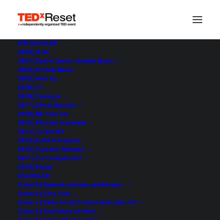
ETKINLIKLER
2025 | O An
2024 | Seçim Senin, Yeniden Başla.
2023 | Umudu Besle
2022 | Alan Aç
2019 | +1
2018 | Yol(a)çık
2017 | Şimdi, Burada!
2016 | Bir Yolu Var
2015 | Fikirden Harekete
2014 | Ya Şimdi?
2013 | Kritik Kavşaklar
2012 | Yolculuk Nereye?
2011 | Ya Yanılıyorsak?
2010 | Reset
SALONLAR
Salon 6 | Gelecek yeniden şekilleniyor.
Salon 5 | Çıkış Yolu
Salon 4 | Yeter mi hiç? Yoksa daha iyisi mi?
Salon 3 | The Future of Work