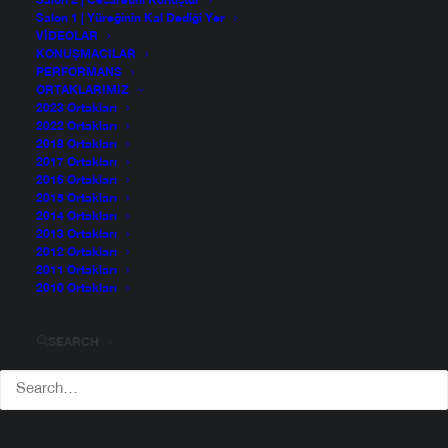
Salon 2 | Cesaretini Konuştur
Salon 1 | Yüreğinin Kal Dediği Yer
VIDEOLAR
KONUŞMACILAR
PERFORMANS
ORTAKLARIMIZ
2023 Ortakları
2022 Ortakları
2018 Ortakları
2017 Ortakları
2016 Ortakları
2015 Ortakları
2014 Ortakları
2013 Ortakları
2012 Ortakları
2011 Ortakları
2010 Ortakları
Beliz ve Cenk Soyak
SEARCH
Beliz Soyak 2004 yılında İstanbul’da doğdu. 3 yaşında
şarkı söylemeye 5 yaşında Sibel Köse’nin Caz
Atölyesi’ne katılmaya başladı. İlk Konseri’ne 8 Yaşında