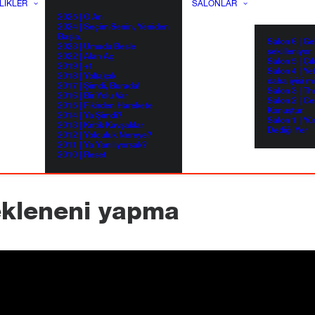
LIKLER
SALONLAR
2025 | O An
2024 | Seçim Senin, Yeniden
Başla.
Salon 6 | G
2023 | Umudu Besle
şekilleniyor.
2022 | Alan Aç
Salon 5 | Çı
2019 | +1
Salon 4 | Ye
2018 | Yol(a)çık
daha iyisi m
2017 | Şimdi, Burada!
Salon 3 | Th
2016 | Bir Yolu Var
Salon 2 | Ce
2015 | Fikirden Harekete
Konuştur
2014 | Ya Şimdi?
Salon 1 | Yü
2013 | Kritik Kavşaklar
Dediği Yer
2012 | Yolculuk Nereye?
2011 | Ya Yanılıyorsak?
2010 | Reset
kleneni yapma