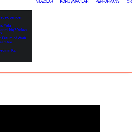
VIDEOLAR
KONUŞMACILAR
PERFORMANS
OR
elecek yeniden
kış Yolu
ter mi hiç? Yoksa
i?
e Future of Work
saretini
reğinin Kal